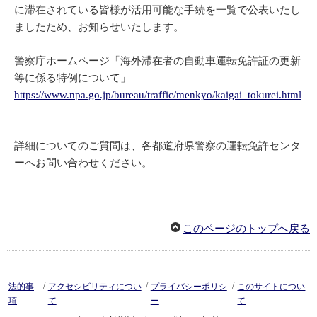
に滞在されている皆様が活用可能な手続を一覧で公表いたし
ましたため、お知らせいたします。
警察庁ホームページ「海外滞在者の自動車運転免許証の更新
等に係る特例について」
https://www.npa.go.jp/bureau/traffic/menkyo/kaigai_tokurei.html
詳細についてのご質問は、各都道府県警察の運転免許センタ
ーへお問い合わせください。
このページのトップへ戻る
/
/
/
法的事
アクセシビリティについ
プライバシーポリシ
このサイトについ
項
て
ー
て