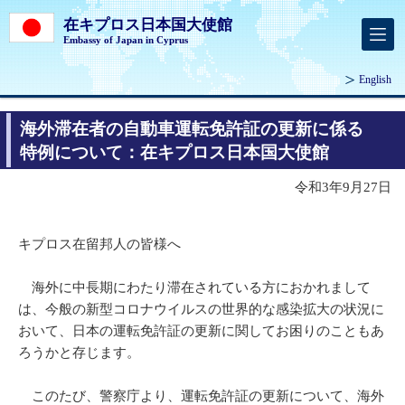
在キプロス日本国大使館
Embassy of Japan in Cyprus
English
海外滞在者の自動車運転免許証の更新に係る
特例について：在キプロス日本国大使館
令和3年9月27日
キプロス在留邦人の皆様へ
海外に中長期にわたり滞在されている方におかれまして
は、今般の新型コロナウイルスの世界的な感染拡大の状況に
おいて、日本の運転免許証の更新に関してお困りのこともあ
ろうかと存じます。
このたび、警察庁より、運転免許証の更新について、海外