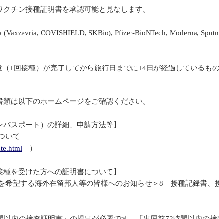
ワクチン接種証明書を承認可能と見なします。
zevria, COVISHIELD, SKBio), Pfizer-BioNTech, Moderna, Sputni
クチンは必要な投与量（1回接種）が完了してから旅行日までに14日が経過しているも
書類は以下のホームページをご確認ください。
ンパスポート）の詳細、申請方法等】
について
ate.html
）
接種を受けた方への証明書について】
を希望する海外在留邦人等の皆様へのお知らせ＞8 接種記録書、
間以内の検査証明書」の提出が必要です。「出国前72時間以内の