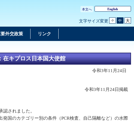
English
本文へ
大
中
文字サイズ変更
小
重要外交政策
リンク
：在キプロス日本国大使館
令和3年11月24日
令和3年11月24日掲載
承認されました。
出発国のカテゴリー別の条件（PCR検査、自己隔離など）の水際