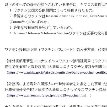
以下のすべての条件が満たされている場合に、キプロス政府は
ワクチンは国の公的機関によって接種されたもの。
承認するワクチンはJanssen/Johnson & Johnson, AstraZeneca (Vax
(CoronaVac).のいずれか。
必要な接種回数を完了しているもの。
Janssen / Johnson＆Johnson Vaccineワ
ワクチン接種証明書（ワクチンパスポート）の入手方法、必要
【海外渡航用新型コロナウイルスワクチン接種証明書（ワクチ
厚生労働省HP＞海外渡航用の新型コロナワクチン接種証明書
（
https://www.mhlw.go.jp/stf/seisakunitsuite/bunya/vaccine_certific
【外務省による海外在留邦人の一時帰国者を対象とした事業で
外務省海外安全HP＞日本での新型コロナウイルスワクチン接種
（
https://www.anzen.mofa.go.jp/covid19/vaccine.html
）
★引き続き、日本へのご帰国の際には、検疫所へ「出国前72時